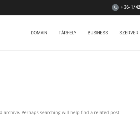
+36-1/42
DOMAIN
TÁRHELY
BUSINESS
SZERVER
 archive. Perhaps searching will help find a related post.