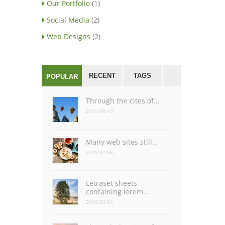
Our Portfolio
(1)
Social Media
(2)
Web Designs
(2)
RECENT
TAGS
POPULAR
Through the cites of…
2015-08-10
Many web sites still…
2015-02-06
Letraset sheets
containing lorem…
2015-03-06