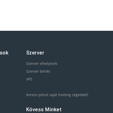
ások
Szerver
Szerver elhelyezés
Szerver bérlés
VPS
Keress pénzt saját hosting cégeddel!
Kövess Minket