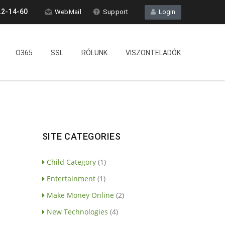
2-14-60
WebMail
Support
Login
O365
SSL
RÓLUNK
VISZONTELADÓK
SITE CATEGORIES
Child Category
(1)
Entertainment
(1)
Make Money Online
(2)
New Technologies
(4)