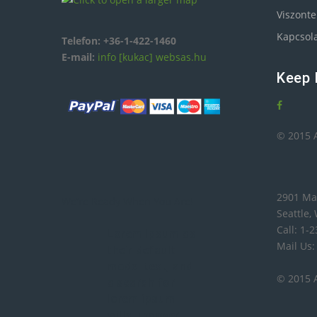
Viszonte
Kapcsol
Telefon:
+36-1-422-1460
E-mail:
info [kukac] websas.hu
Keep 
© 2015 A
2901 Ma
We're Ready When You Are!
Seattle,
Call: 1-
Lorem Ipsum as
Mail Us
their default
model text, and
© 2015 A
a search for
lorem ipsum
wills uncover