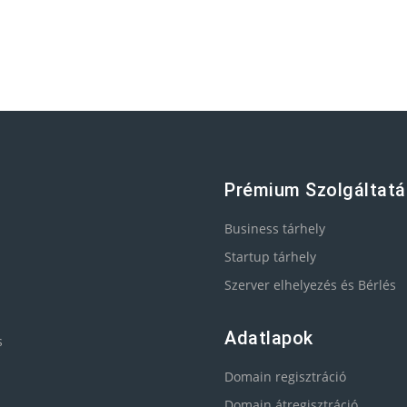
Prémium Szolgáltat
Business tárhely
Startup tárhely
Szerver elhelyezés és Bérlés
Adatlapok
s
Domain regisztráció
Domain átregisztráció