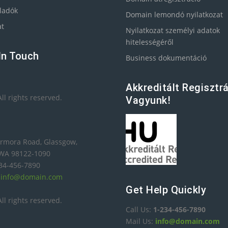
ladók
Domain lemondó nyilatkozat
at
Nyilatkozat személyi adatok
hitelességéről
In Touch
Business dokumentáció
Akkreditált Regisztr
ll rights reserved.
Vagyunk!
rmora Road, Glassgow,
 WA 98122-1090
234-456-7890
:
info@domain.com
Get Help Quickly
ll rights reserved.
Call Us:
1-234-456-7890
Mail Us:
info@domain.com