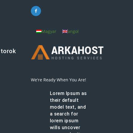
Magyar
angol
átorok
We're Ready When You Are!
Lorem Ipsum as
their default
model text, and
a search for
lorem ipsum
wills uncover