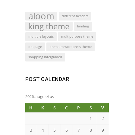
aloom
different headers
king theme
landing
multiple layouts
multipurpose theme
onepage
premium wordpress theme
shopping intergraded
POST CALENDAR
2026. augusztus
H
K
S
C
P
S
V
1
2
3
4
5
6
7
8
9