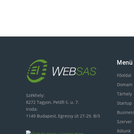
Menü
Főoldal
Domain
Tárhely
Székhely:
8272 Tagyon, Petőfi S. u. 7.
Startup
Iroda:
Busines
1149 Budapest, Egressy út 27-29. B/3
Szerver
Rólunk