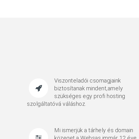
Viszonteladói csomagjaink
biztosítanak mindent,amely
szükséges egy profi hosting
szolgáltatóvá váláshoz.
Mi ismerjük a tárhely és domain
közeget,a Websas immár 12 éve