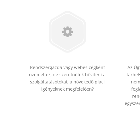
Rendszergazda vagy webes cégként
Az Ügy
üzemeltek, de szeretnétek bővíteni a
tárhel
szolgáltatásotokat, a növekedő piaci
nem 
igényeknek megfelelően?
fogl
ren
egyszer