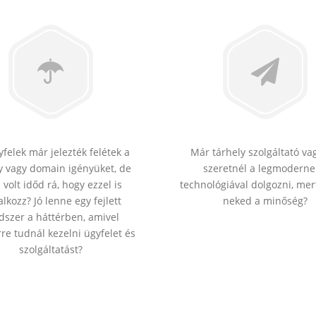
felek már jelezték felétek a
Már tárhely szolgáltató va
y vagy domain igényüket, de
szeretnél a legmodern
volt időd rá, hogy ezzel is
technológiával dolgozni, mer
alkozz? Jó lenne egy fejlett
neked a minőség?
dszer a háttérben, amivel
re tudnál kezelni ügyfelet és
szolgáltatást?