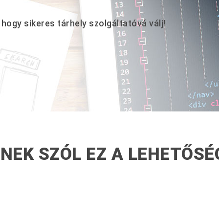
hogy sikeres tárhely szolgáltatóvá válj!
INEK SZÓL EZ A LEHETŐSÉ