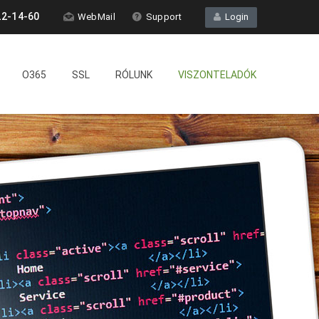
2-14-60
WebMail
Support
Login
O365
SSL
RÓLUNK
VISZONTELADÓK