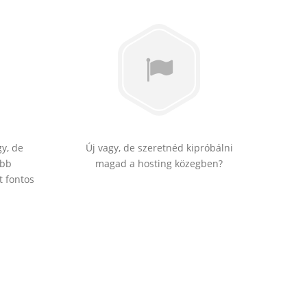
gy, de
Új vagy, de szeretnéd kipróbálni
ebb
magad a hosting közegben?
t fontos