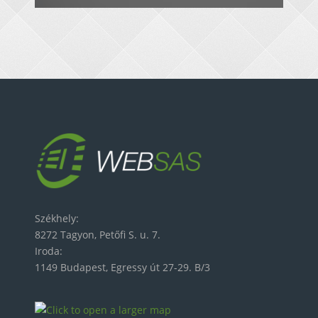
Székhely:
8272 Tagyon, Petőfi S. u. 7.
Iroda:
1149 Budapest, Egressy út 27-29. B/3