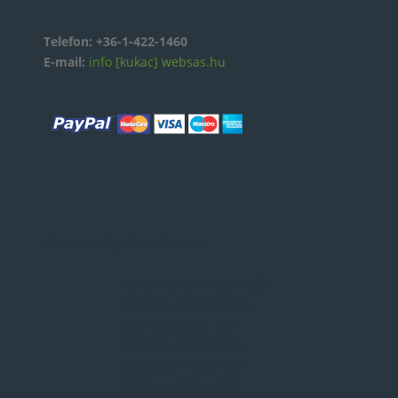
Telefon:
+36-1-422-1460
E-mail:
info [kukac] websas.hu
We're Ready When You Are!
Lorem Ipsum as their
default model text,
and a search for
lorem ipsum wills
uncover many web
sites still in their