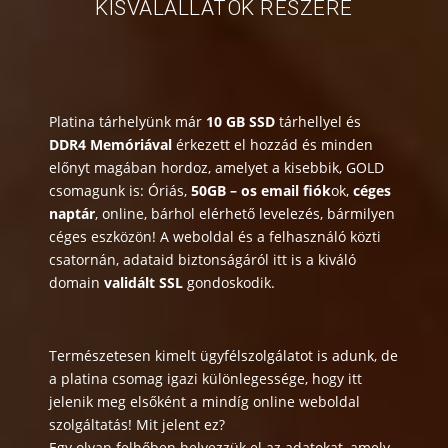
KISVÁLALLATOK RÉSZÉRE
Platina tárhelyünk már
10 GB SSD
tárhellyel és
DDR4 Memóriával
érkezett el hozzád és minden
előnyt magában hordoz, amelyet a kisebbik, GOLD
csomagunk is: Óriás,
50GB – os email fiók
ok,
céges
naptár
, online, bárhol elérhető levelezés, bármilyen
céges eszközön! A weboldal és a felhasználó közti
csatornán, adataid biztonságáról itt is a kiváló
domain
validált SSL
gondoskodik.
Természetesen kimelt ügyfélszolgálatot is adunk, de
a platina csomag igazi különlegessége, hogy itt
jelenik meg elsőként a mindíg online weboldal
szolgáltatás! Mit jelent ez?
Egy olyan felhőben helyezzük el az adatokat, amely