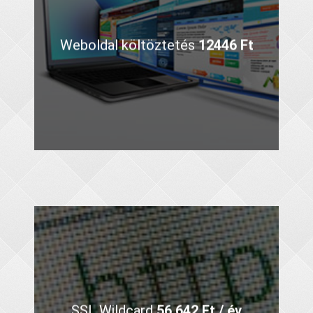
Weboldal költöztetés
12446 Ft
SSL Wildcard
56.642 Ft / év