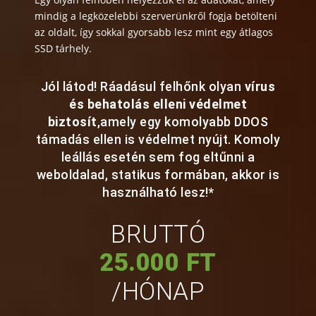
mindig a legközelebbi szerverünkről fogja betölteni
az oldalt, így sokkal gyorsabb lesz mint egy átlagos
SSD tárhely.
Jól látod! Ráadásul felhőnk olyan
vírus
és behatolás elleni védelmet
biztosít
,amely egy komolyabb DDOS
támadás ellen is védelmet nyújt. Komoly
leállás esetén sem fog eltűnni a
weboldalad, statikus formában, akkor is
használható lesz!*
BRUTTÓ
25.000 FT
/HÓNAP