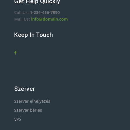
Get Help Quickly
Call Us:
1-234-456-7890
Mail Us:
info@domain.com
Keep In Touch
Szerver
Szerver elhelyezés
Szerver bérlés
VPS