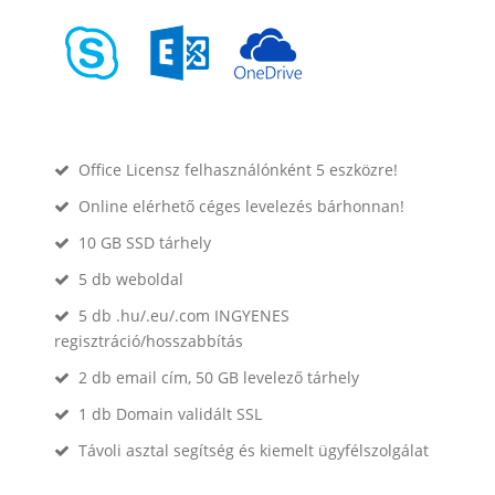
Office Licensz felhasználónként 5 eszközre!
Online elérhető céges levelezés bárhonnan!
10 GB SSD tárhely
5 db weboldal
5 db .hu/.eu/.com INGYENES
regisztráció/hosszabbítás
2 db email cím, 50 GB levelező tárhely
1 db Domain validált SSL
Távoli asztal segítség és kiemelt ügyfélszolgálat