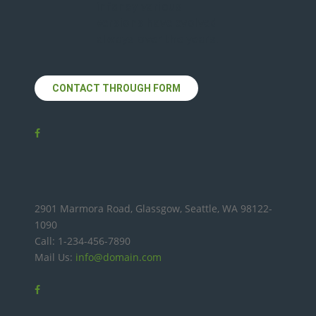
infancy various
versions have evolved
always over the years.
CONTACT THROUGH FORM
2901 Marmora Road, Glassgow, Seattle, WA 98122-
1090
Call: 1-234-456-7890
Mail Us:
info@domain.com