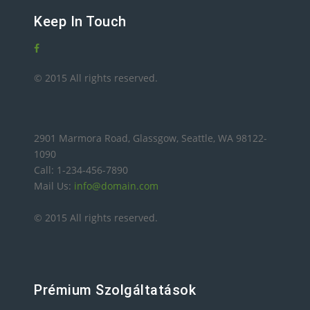
Keep In Touch
© 2015 All rights reserved.
2901 Marmora Road, Glassgow, Seattle, WA 98122-
1090
Call: 1-234-456-7890
Mail Us:
info@domain.com
© 2015 All rights reserved.
Prémium Szolgáltatások