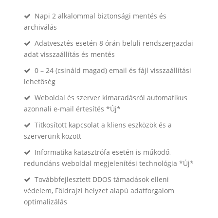
Napi 2 alkalommal biztonsági mentés és
archiválás
Adatvesztés esetén 8 órán belüli rendszergazdai
adat visszaállítás és mentés
0 – 24 (csináld magad) email és fájl visszaállítási
lehetőség
Weboldal és szerver kimaradásról automatikus
azonnali e-mail értesítés *Új*
Titkosított kapcsolat a kliens eszközök és a
szerverünk között
Informatika katasztrófa esetén is működő,
redundáns weboldal megjelenítési technológia *Új*
Továbbfejlesztett DDOS támadások elleni
védelem, Földrajzi helyzet alapú adatforgalom
optimalizálás