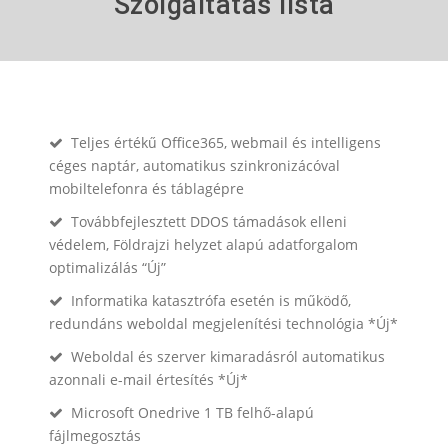
Szolgáltatás lista
Teljes értékű Office365, webmail és intelligens
céges naptár, automatikus szinkronizácóval
mobiltelefonra és táblagépre
Továbbfejlesztett DDOS támadások elleni
védelem, Földrajzi helyzet alapú adatforgalom
optimalizálás “Új”
Informatika katasztrófa esetén is működő,
redundáns weboldal megjelenítési technológia *Új*
Weboldal és szerver kimaradásról automatikus
azonnali e-mail értesítés *Új*
Microsoft Onedrive 1 TB felhő-alapú
fájlmegosztás