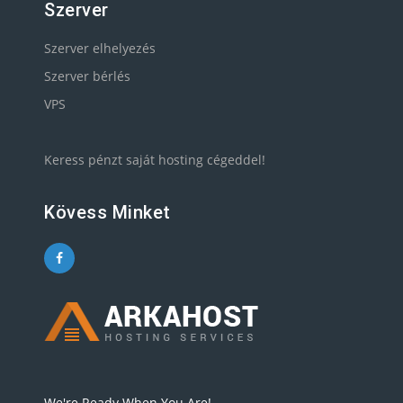
Szerver
Szerver elhelyezés
Szerver bérlés
VPS
Keress pénzt saját hosting cégeddel!
Kövess Minket
We're Ready When You Are!