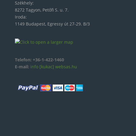
Székhely:
8272 Tagyon, Petőfi S. u. 7.
Iroda:
1149 Budapest, Egressy út 27-29. B/3
Telefon:
+36-1-422-1460
E-mail:
info [kukac] websas.hu
We're Ready When You Are!