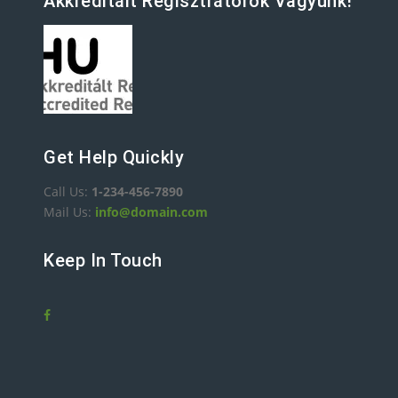
Akkreditált Regisztrátorok Vagyunk!
Get Help Quickly
Call Us:
1-234-456-7890
Mail Us:
info@domain.com
Keep In Touch