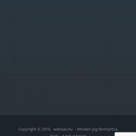
Copyright © 2019.
websas.hu
- Minden jog fenntartva
ÁSzF
Adatvédelem