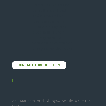
Lorem Ipsum as their
default model text,
and a search for
lorem ipsum wills
uncover many web
sites still in their
infancy various
versions have evolved
always over the years.
CONTACT THROUGH FORM
2901 Marmora Road, Glassgow, Seattle, WA 98122-