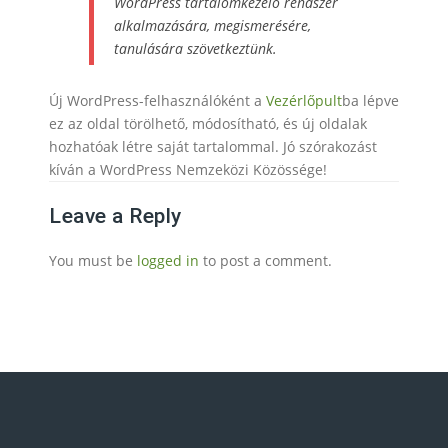
WordPress tartalomkezelő rendszer
alkalmazására, megismerésére,
tanulására szövetkeztünk.
Új WordPress-felhasználóként a
Vezérlőpult
ba lépve
ez az oldal törölhető, módosítható, és új oldalak
hozhatóak létre saját tartalommal. Jó szórakozást
kíván a WordPress Nemzeközi Közössége!
Leave a Reply
You must be
logged in
to post a comment.