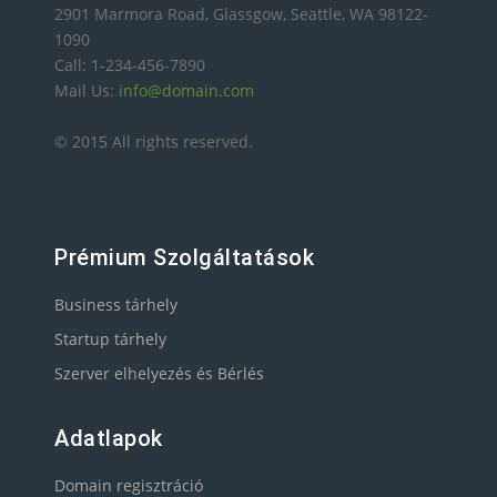
2901 Marmora Road, Glassgow, Seattle, WA 98122-
1090
Call: 1-234-456-7890
Mail Us:
info@domain.com
© 2015 All rights reserved.
Prémium Szolgáltatások
Business tárhely
Startup tárhely
Szerver elhelyezés és Bérlés
Adatlapok
Domain regisztráció