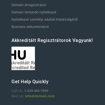
Domain átregisztráció
Domain lemondó nyilatkozat
Nyilatkozat személyi adatok hitelességéről
Business dokumentáció
Akkreditált Regisztrátorok Vagyunk!
Get Help Quickly
Call Us:
1-234-456-7890
Mail Us:
info@domain.com