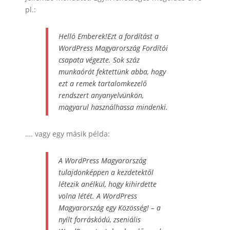
pl.:
Helló Emberek!Ezt a fordítást a
WordPress Magyarország Fordítói
csapata végezte. Sok száz
munkaórát fektettünk abba, hogy
ezt a remek tartalomkezelő
rendszert anyanyelvünkön,
magyarul használhassa mindenki.
…. vagy egy másik példa:
A
WordPress Magyarország
tulajdonképpen a kezdetektől
létezik anélkül, hogy kihirdette
volna létét.
A WordPress
Magyarország egy Közösség!
– a
nyílt forráskódú, zseniális