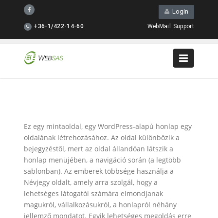
Login
+36-1/422-14-60
WebMail
Support
Ez egy mintaoldal, egy WordPress-alapú honlap egy
oldalának létrehozásához. Az oldal különbözik a
bejegyzéstől, mert az oldal állandóan látszik a
honlap menüjében, a navigáció során (a legtöbb
sablonban). Az emberek többsége használja a
Névjegy oldalt, amely arra szolgál, hogy a
lehetséges látogatói számára elmondjanak
magukról, vállalkozásukról, a honlapról néhány
jellemző mondatot. Egyik lehetséges megoldás erre