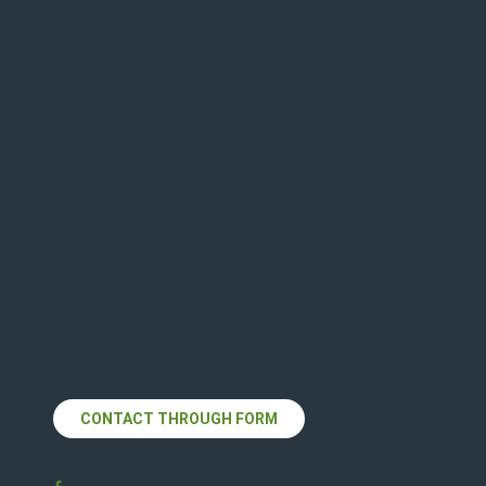
We're Ready When You Are!
Lorem Ipsum as their
default model text,
and a search for
lorem ipsum wills
uncover many web
sites still in their
infancy various
versions have evolved
always over the years.
CONTACT THROUGH FORM