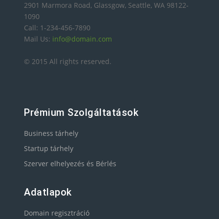
2901 Marmora Road, Glassgow, Seattle, WA 98122-
1090
Call: 1-234-456-7890
Mail Us:
info@domain.com
© 2015 All rights reserved.
Prémium Szolgáltatások
Business tárhely
Startup tárhely
Szerver elhelyezés és Bérlés
Adatlapok
Domain regisztráció