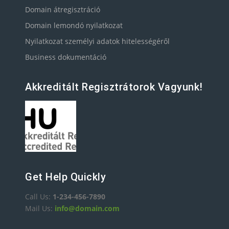
Domain átregisztráció
Domain lemondó nyilatkozat
Nyilatkozat személyi adatok hitelességéről
Business dokumentáció
Akkreditált Regisztrátorok Vagyunk!
Get Help Quickly
Call Us:
1-234-456-7890
Mail Us:
info@domain.com