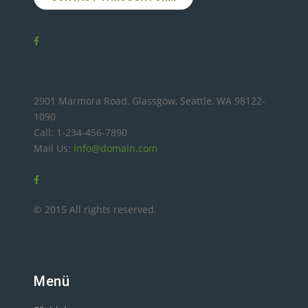
2901 Marmora Road, Glassgow, Seattle, WA 98122-
1090
Call: 1-234-456-7890
Mail Us:
info@domain.com
© 2015 All rights reserved.
Menü