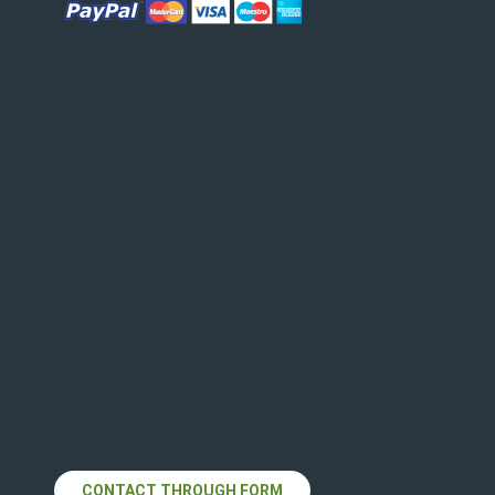
We're Ready When You Are!
Lorem Ipsum as their
default model text,
and a search for
lorem ipsum wills
uncover many web
sites still in their
infancy various
versions have evolved
always over the years.
CONTACT THROUGH FORM