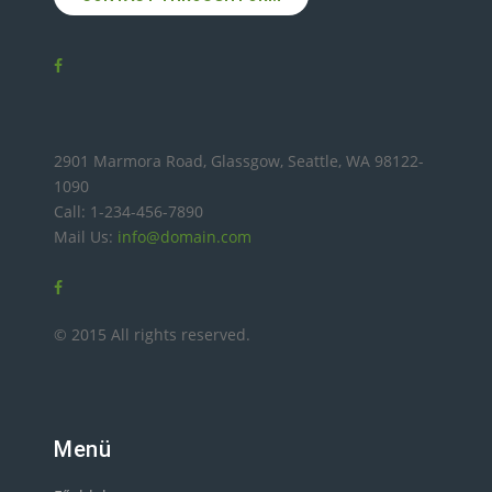
2901 Marmora Road, Glassgow, Seattle, WA 98122-
1090
Call: 1-234-456-7890
Mail Us:
info@domain.com
© 2015 All rights reserved.
Menü