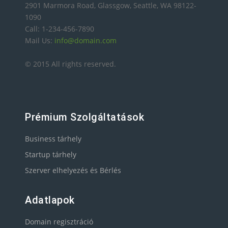
2901 Marmora Road, Glassgow, Seattle, WA 98122-
1090
Call: 1-234-456-7890
Mail Us:
info@domain.com
© 2015 All rights reserved.
Prémium Szolgáltatások
Business tárhely
Startup tárhely
Szerver elhelyezés és Bérlés
Adatlapok
Domain regisztráció