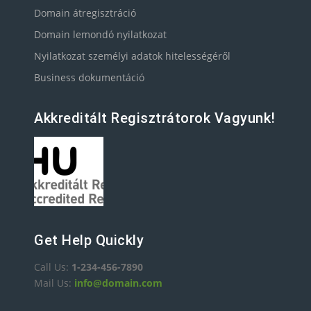
Domain átregisztráció
Domain lemondó nyilatkozat
Nyilatkozat személyi adatok hitelességéről
Business dokumentáció
Akkreditált Regisztrátorok Vagyunk!
Get Help Quickly
Call Us:
1-234-456-7890
Mail Us:
info@domain.com