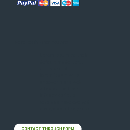
We're Ready When You Are!
Lorem Ipsum as their
default model text,
and a search for
lorem ipsum wills
uncover many web
sites still in their
infancy various
versions have evolved
always over the years.
CONTACT THROUGH FORM