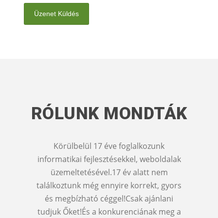
RÓLUNK MONDTÁK
Körülbelül 17 éve foglalkozunk
Nagyon 
informatikai fejlesztésekkel, weboldalak
Web
üzemeltetésével.17 év alatt nem
szolgá
találkoztunk még ennyire korrekt, gyors
működő
és megbízható céggel!Csak ajánlani
cpan
tudjuk Őket!És a konkurenciának meg a
ügyfélszo