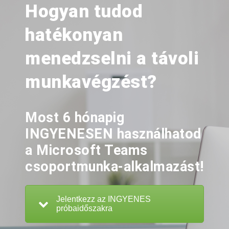
Hogyan tudod
hatékonyan
menedzselni a távoli
munkavégzést?
Most 6 hónapig
INGYENESEN használhatod
a Microsoft Teams
csoportmunka-alkalmazást!
Jelentkezz az INGYENES
próbaidőszakra