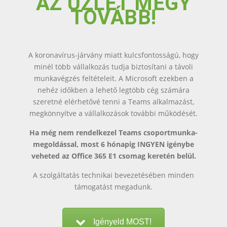
AZ ÜZLET MEGY
TOVÁBB!
A koronavírus-járvány miatt kulcsfontosságú, hogy
minél több vállalkozás tudja biztosítani a távoli
munkavégzés feltételeit. A Microsoft ezekben a
nehéz időkben a lehető legtöbb cég számára
szeretné elérhetővé tenni a Teams alkalmazást,
megkönnyítve a vállalkozások további működését.
Ha még nem rendelkezel Teams csoportmunka-
megoldással, most 6 hónapig INGYEN igénybe
veheted az Office 365 E1 csomag keretén belül.
A szolgáltatás technikai bevezetésében minden
támogatást megadunk.
Igényeld MOST!