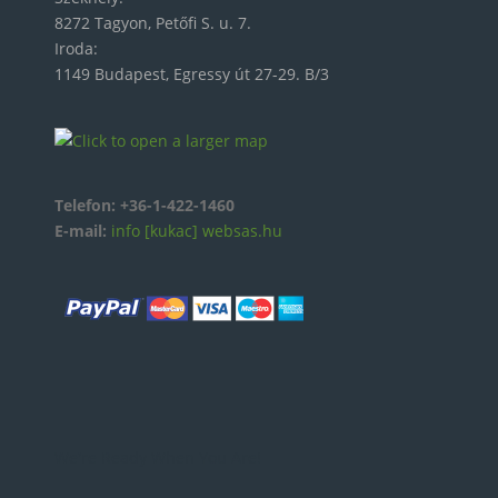
8272 Tagyon, Petőfi S. u. 7.
Iroda:
1149 Budapest, Egressy út 27-29. B/3
Telefon:
+36-1-422-1460
E-mail:
info [kukac] websas.hu
We're Ready When You Are!