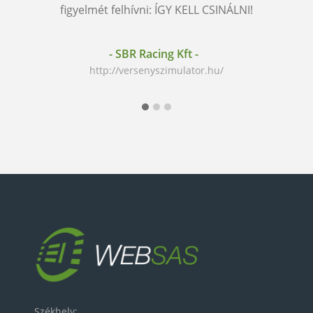
figyelmét felhívni: ÍGY KELL CSINÁLNI!
és m
mu
- SBR Racing Kft -
http://versenyszimulator.hu/
- Bonesha
Székhely: