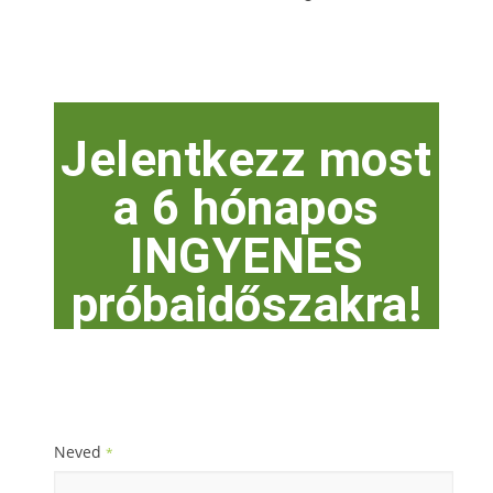
Jelentkezz most
a 6 hónapos
INGYENES
próbaidőszakra!
Neved
*