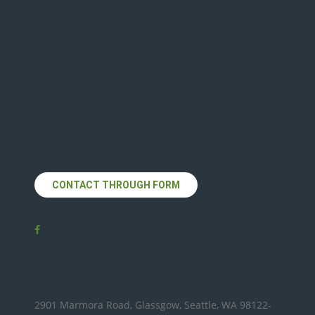
Lorem Ipsum as their
default model text,
and a search for
lorem ipsum wills
uncover many web
sites still in their
infancy various
versions have evolved
always over the years.
CONTACT THROUGH FORM
2901 Marmora Road, Glassgow, Seattle, WA 98122-