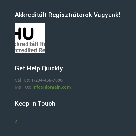
Akkreditált Regisztrátorok Vagyunk!
Get Help Quickly
Call Us:
1-234-456-7890
Mail Us:
info@domain.com
Keep In Touch