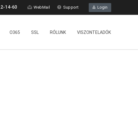
2-14-60
WebMail
Support
Login
O365
SSL
RÓLUNK
VISZONTELADÓK