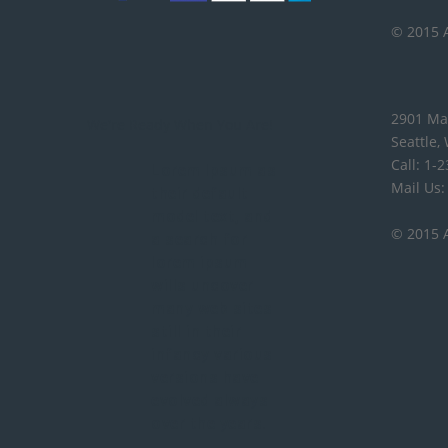
© 2015 A
2901 Ma
We're Ready When You Are!
Seattle,
Call: 1-
Lorem Ipsum as
Mail Us
their default
model text, and
© 2015 A
a search for
lorem ipsum
wills uncover
many web sites
still in their
infancy various
versions have
evolved always
over the years.