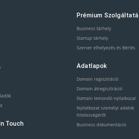
Prémium Szolgáltat
Business tárhely
Startup tárhely
Szerver elhelyezés és Bérlés
Adatlapok
s
Domain regisztráció
Domain átregisztráció
ladók
Domain lemondó nyilatkozat
at
Nyilatkozat személyi adatok
hitelességéről
In Touch
Business dokumentáció