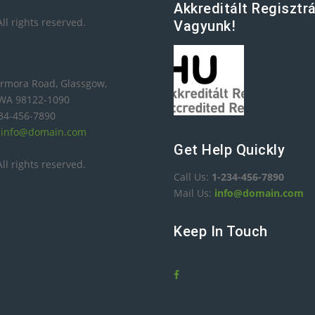
Akkreditált Regisztr
ll rights reserved.
Vagyunk!
rmora Road, Glassgow,
 WA 98122-1090
234-456-7890
:
info@domain.com
Get Help Quickly
ll rights reserved.
Call Us:
1-234-456-7890
Mail Us:
info@domain.com
Keep In Touch