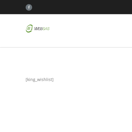
[king_wishlist]