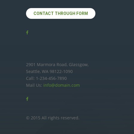
CONTACT THROUGH FORM
2901 Marmora Road, Glassgow,
Seattle, WA 98122-1090
Call: 1-234-456-7890
Mail Us:
info@domain.com
© 2015 All rights reserved.