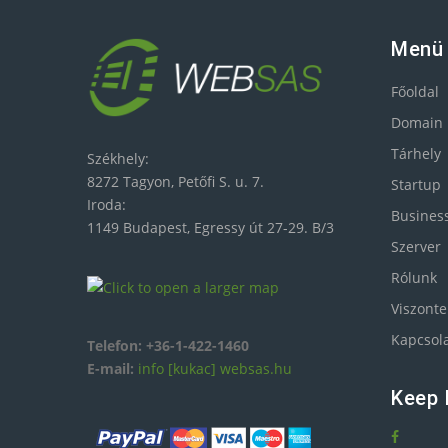
Menü
Főoldal
Domain
Tárhely
Székhely:
8272 Tagyon, Petőfi S. u. 7.
Startup
Iroda:
Busines
1149 Budapest, Egressy út 27-29. B/3
Szerver
Rólunk
Viszonte
Kapcsol
Telefon:
+36-1-422-1460
E-mail:
info [kukac] websas.hu
Keep 