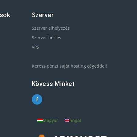
ások
Szerver
Szerver elhelyezés
Szerver bérlés
VPS
Keress pénzt saját hosting cégeddel!
Kövess Minket
Magyar
angol